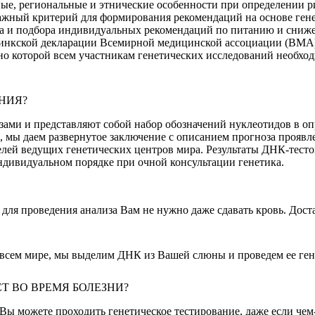
ые, региональные и этнические особенности при определении р
важный критерий для формирования рекомендаций на основе ген
тела и подбора индивидуальных рекомендаций по питанию и сниж
льсинкской декларации Всемирной медицинской ассоциации (ВМ
асно которой всем участникам генетических исследований необх
НИЯ?
ами и представляют собой набор обозначений нуклеотидов в оп
, мы даем развернутое заключение с описанием прогноза проявл
ей ведущих генетических центров мира. Результаты ДНК-тестов 
индивидуальном порядке при очной консультации генетика.
для проведения анализа Вам не нужно даже сдавать кровь. Дос
всем мире, мы выделим ДНК из Вашей слюны и проведем ее ген
Т ВО ВРЕМЯ БОЛЕЗНИ?
 Вы можете проходить генетическое тестирование, даже если чем