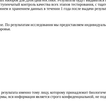
ных наборов для ДНК-диагностики. Результаты будут выдаватьс
тупенчатый контроль качества всех этапов тестирования, с тщ
ием и хранением данных в течении 1 года после выдачи результ
е. По результатам исследования мы предоставляем индивидуаль
ровья.
езультата именно тому лицу, которому принадлежит биологическ
рмы, вся информация является строго конфиденциальной, не под