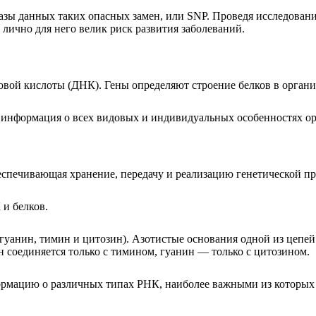
азы данных таких опасных замен, или SNP. Проведя исследован
о лично для него велик риск развития заболеваний.
овой кислоты (ДНК). Гены определяют строение белков в органи
я информация о всех видовых и индивидуальных особенностях ор
еспечивающая хранение, передачу и реализацию генетической 
и белков.
 гуанин, тимин и цитозин). Азотистые основания одной из цепе
соединяется только с тимином, гуанин — только с цитозином.
формацию о различных типах РНК, наиболее важными из которы