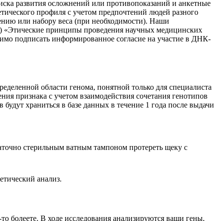
иска развития осложнений или противопоказаний и анкетные
етического профиля с учетом предпочтений людей разного
ению или набору веса (при необходимости). Наши
А) «Этические принципы проведения научных медицинских
одимо подписать информированное согласие на участие в ДНК-
ределенной области генома, понятной только для специалиста
ения признака с учетом взаимодействия сочетания генотипов
будут храниться в базе данных в течение 1 года после выдачи
таточно стерильным ватным тампоном протереть щеку с
етический анализ.
-то болеете. В ходе исследования анализируются ваши гены,