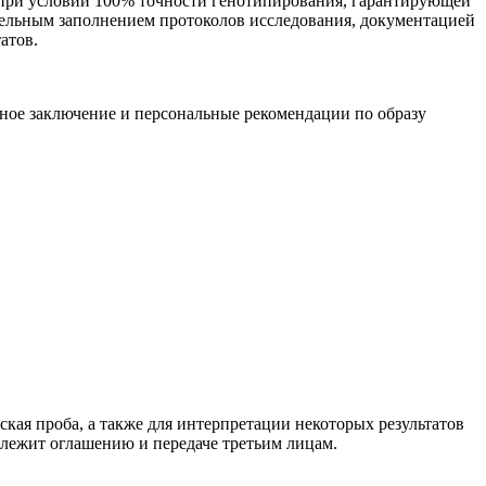
я при условии 100% точности генотипирования, гарантирующей
ательным заполнением протоколов исследования, документацией
атов.
ное заключение и персональные рекомендации по образу
ая проба, а также для интерпретации некоторых результатов
лежит оглашению и передаче третьим лицам.