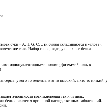
си.
ырех букв – A, T, G, C. Эти буквы складываются в «слова»,
еловеческое тело. Набор генов, кодирующих все белки
называют однонуклеотидными полиморфизмами*, или, в
).
 серые, у кого-то зеленые, кто-то высокий, а кто-то низкий, у
овышает вероятность возникновения тех или иных
ота белков является причиной наследственных заболеваний.
они.