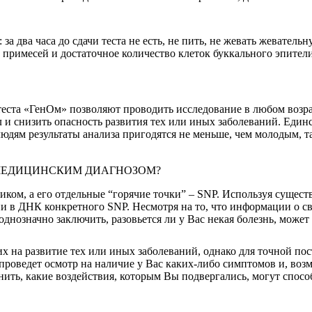
а два часа до сдачи теста не есть, не пить, не жевать жевательн
примесей и достаточное количество клеток буккального эпители
ста «ГенОм» позволяют проводить исследование в любом возрас
л и снизить опасность развития тех или иных заболеваний. Еди
юдям результаты анализа пригодятся не меньше, чем молодым, 
МЕДИЦИНСКИМ ДИАГНОЗОМ?
иком, а его отдельные “горячие точки” – SNP. Используя сущес
ии в ДНК конкретного SNP. Несмотря на то, что информации о с
нозначно заключить, разовьется ли у Вас некая болезнь, может 
 на развитие тех или иных заболеваний, однако для точной по
 проведет осмотр на наличие у Вас каких-либо симптомов и, воз
ть, какие воздействия, которым Вы подвергались, могут способ