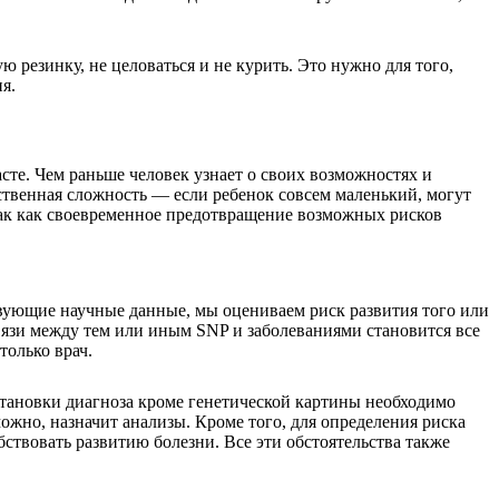
ую резинку, не целоваться и не курить. Это нужно для того,
я.
те. Чем раньше человек узнает о своих возможностях и
нственная сложность — если ребенок совсем маленький, могут
так как своевременное предотвращение возможных рисков
твующие научные данные, мы оцениваем риск развития того или
вязи между тем или иным SNP и заболеваниями становится все
только врач.
становки диагноза кроме генетической картины необходимо
можно, назначит анализы. Кроме того, для определения риска
ствовать развитию болезни. Все эти обстоятельства также