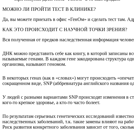
МОЖНО ЛИ ПРОЙТИ ТЕСТ В КЛИНИКЕ?
Да, вы можете приехать в офис «ГенОм» и сделать тест там. Ад
КАК ЭТО ПРОИСХОДИТ С НАУЧНОЙ ТОЧКИ ЗРЕНИЯ?
Вся полученная от предков наследственная информация челове
ДНК можно представить себе как книгу, в которой записаны все
называемые генами. В каждом гене закодирована структура одн
организма, называют геномом.
В некоторых генах (как в «словах») могут происходить «опеч
сокращенном виде, SNP (аббревиатура английского названия од
У людей с разными вариантами SNP происходят изменения в стру
кого-то крепкое здоровье, а кто-то часто болеет.
По результатам серьезных генетических исследований известно
наследственных заболеваний, т.к. такие замены влияют на раб
Риск развития конкретного заболевания зависит от того, скольк