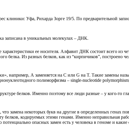
рес клиники: Уфа, Рихарда Зорге 19/5. По предварительной запи
ка записана в уникальных молекулах – ДНК.
 характеристики ее носителя. Алфавит ДНК состоит всего из чет
ого белка. Из разных белков, как из “кирпичиков”, построено ч
атки», например, А заменяется на С или G на T. Такие замены 
нонуклеотидного полиморфизма – single-nucleotide polymorphism
ктуре белков. Именно поэтому все люди разные – у кого-то глаза
, что замена некоторых букв на другие в определенных генах п
оту белков, кодируемых этими генами. Именно неправильная раб
о потенциально опасных замен есть у человека в геноме и какие 