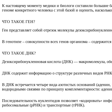
К настоящему моменту медики и биологи составили большие б
геноме конкретного человека с этой базой и оценить, наскольк
ЧТО ТАКОЕ ГЕН?
Ген представляет собой отрезок молекулы дезоксирибонуклеин
В генотипе – совокупности всех генов организма – содержитс
ЧТО ТАКОЕ ДНК?
Дезоксирибонуклеиновая кислота (ДНК) — макромолекула, об
ДНК содержит информацию о структуре различных видов РНК 
В ДНК встречается четыре вида азотистых оснований (аденин,
водородными связями по принципу комплементарности: аденин 
Последовательность нуклеотидов позволяет «кодировать» ин
рибосомальные (рРНК) и транспортные (тРНК).