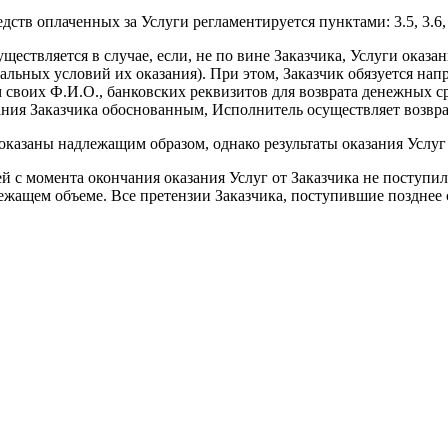
ств оплаченных за Услуги регламентируется пунктами: 3.5, 3.6,
твляется в случае, если, не по вине Заказчика, Услуги оказа
альных условий их оказания). При этом, Заказчик обязуется нап
 своих Ф.И.О., банковских реквизитов для возврата денежных с
ания Заказчика обоснованным, Исполнитель осуществляет возвра
заны надлежащим образом, однако результаты оказания Услуг 
с момента окончания оказания Услуг от Заказчика не поступил
жащем объеме. Все претензии Заказчика, поступившие позднее с