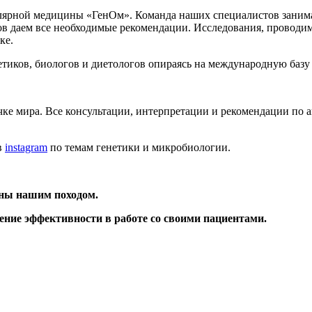
улярной медицины «ГенОм». Команда наших специалистов заним
атов даем все необходимые рекомендации. Исследования, провод
ке.
иков, биологов и диетологов опираясь на международную базу да
точке мира. Все консультации, интерпретации и рекомендации п
в
instagram
по темам генетики и микробиологии.
ьны нашим походом.
шение
эффективности в работе со своими пациентами.